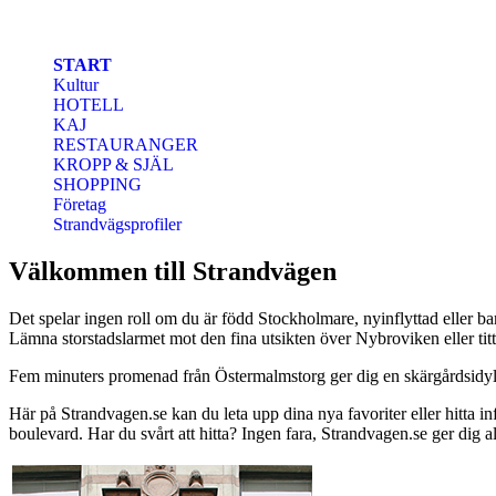
Hoppa till huvudinnehåll
START
Kultur
HOTELL
KAJ
RESTAURANGER
KROPP & SJÄL
SHOPPING
Företag
Strandvägsprofiler
Välkommen till Strandvägen
Det spelar ingen roll om du är född Stockholmare, nyinflyttad eller bar
Lämna storstadslarmet mot den fina utsikten över Nybroviken eller titt
Fem minuters promenad från Östermalmstorg ger dig en skärgårdsidyll 
Här på Strandvagen.se kan du leta upp dina nya favoriter eller hitta 
boulevard. Har du svårt att hitta? Ingen fara, Strandvagen.se ger dig 