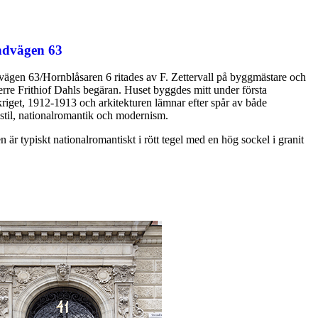
ndvägen 63
vägen 63/Hornblåsaren 6 ritades av F. Zettervall på byggmästare och
rre Frithiof Dahls begäran. Huset byggdes mitt under första
kriget, 1912-1913 och arkitekturen lämnar efter spår av både
stil, nationalromantik och modernism.
 är typiskt nationalromantiskt i rött tegel med en hög sockel i granit
.