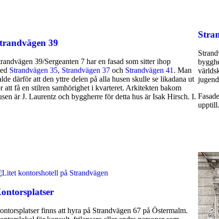
Stra
trandvägen 39
Strand
trandvägen 39/Sergeanten 7 har en fasad som sitter ihop
bygghe
ed
Strandvägen 35
,
Strandvägen 37
och
Strandvägen 41
. Man
världs
alde därför att den yttre delen på alla husen skulle se likadana ut
jugend
ör att få en stilren samhörighet i kvarteret. Arkitekten bakom
Fasaden
usen är J. Laurentz och byggherre för detta hus är Isak Hirsch. I.
upptill
ontorsplatser
ontorsplatser finns att hyra på Strandvägen 67 på Östermalm.