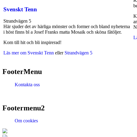
K
b
Svenskt Tenn
K
Strandvägen 5
a
Här sjuder det av härliga mönster och former och bland nyheterna
N
i höst finns bl a Josef Franks matta Mosaik och sköna fåtöljer.
L
Kom till hit och bli inspirerad!
Läs mer om Svenskt Tenn
eller
Strandvägen 5
FooterMenu
Kontakta oss
Footermenu2
Om cookies