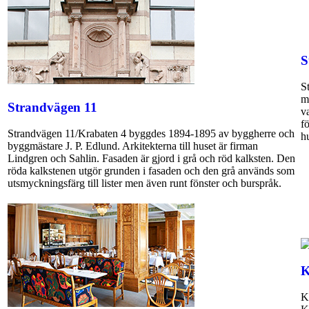
S
S
m
Strandvägen 11
v
f
Strandvägen 11/Krabaten 4 byggdes 1894-1895 av byggherre och
h
byggmästare J. P. Edlund. Arkitekterna till huset är firman
Lindgren och Sahlin. Fasaden är gjord i grå och röd kalksten. Den
röda kalkstenen utgör grunden i fasaden och den grå används som
utsmyckningsfärg till lister men även runt fönster och burspråk.
K
K