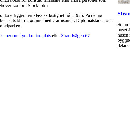
ontorslokal för konsult, frilansare eller andra personer som
ehöver kontor i Stockholm.
Stra
ontoret ligger i en klassisk fastighet från 1925. På denna
rbetsplats blir du granne med Garnisonen, Diplomatstaden och
Strand
obelparken.
huset 
husen 
äs mer om hyra kontorsplats
eller
Strandvägen 67
bygghe
delade