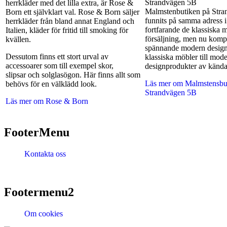
Strandvägen 5B
herrkläder med det lilla extra, är Rose &
Malmstenbutiken på Stra
Born ett självklart val. Rose & Born säljer
funnits på samma adress i
herrkläder från bland annat England och
fortfarande de klassiska m
Italien, kläder för fritid till smoking för
försäljning, men nu komp
kvällen.
spännande modern design.
Dessutom finns ett stort urval av
klassiska möbler till mod
accessoarer som till exempel skor,
designprodukter av känd
slipsar och solglasögon. Här finns allt som
Läs mer om Malmstensbu
behövs för en välklädd look.
Strandvägen 5B
Läs mer om Rose & Born
FooterMenu
Kontakta oss
Footermenu2
Om cookies