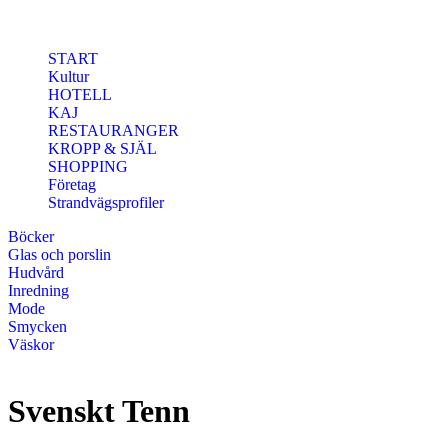
Hoppa till huvudinnehåll
START
Kultur
HOTELL
KAJ
RESTAURANGER
KROPP & SJÄL
SHOPPING
Företag
Strandvägsprofiler
Böcker
Glas och porslin
Hudvård
Inredning
Mode
Smycken
Väskor
Svenskt Tenn