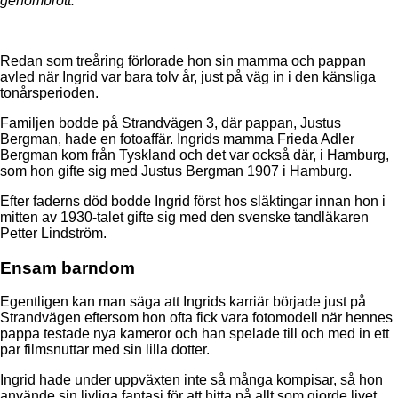
genombrott.
Redan som treåring förlorade hon sin mamma och pappan
avled när Ingrid var bara tolv år, just på väg in i den känsliga
tonårsperioden.
Familjen bodde på Strandvägen 3, där pappan, Justus
Bergman, hade en fotoaffär. Ingrids mamma Frieda Adler
Bergman kom från Tyskland och det var också där, i Hamburg,
som hon gifte sig med Justus Bergman 1907 i Hamburg.
Efter faderns död bodde Ingrid först hos släktingar innan hon i
mitten av 1930-talet gifte sig med den svenske tandläkaren
Petter Lindström.
Ensam barndom
Egentligen kan man säga att Ingrids karriär började just på
Strandvägen eftersom hon ofta fick vara fotomodell när hennes
pappa testade nya kameror och han spelade till och med in ett
par filmsnuttar med sin lilla dotter.
Ingrid hade under uppväxten inte så många kompisar, så hon
använde sin livliga fantasi för att hitta på allt som gjorde livet