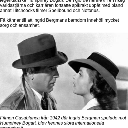
legendariske Humphrey Bogart. Den gjorde henne till en riktig
världsstjärna och karriären fortsatte spikrakt uppåt med bland
annat Hitchcocks filmer Spellbound och Notorius.
Få känner till att Ingrid Bergmans barndom innehöll mycket
sorg och ensamhet.
Filmen Casablanca från 1942 där Ingrid Bergman spelade mot
Humphrey Bogart, blev hennes stora internationella