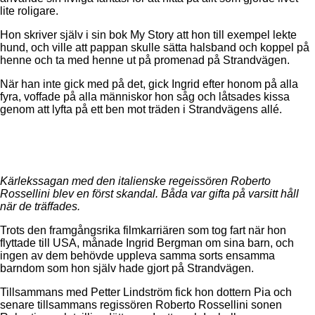
lite roligare.
Hon skriver själv i sin bok My Story att hon till exempel lekte
hund, och ville att pappan skulle sätta halsband och koppel på
henne och ta med henne ut på promenad på Strandvägen.
När han inte gick med på det, gick Ingrid efter honom på alla
fyra, voffade på alla människor hon såg och låtsades kissa
genom att lyfta på ett ben mot träden i Strandvägens allé.
Kärlekssagan med den italienske regeissören Roberto
Rossellini blev en först skandal. Båda var gifta på varsitt håll
när de träffades.
Trots den framgångsrika filmkarriären som tog fart när hon
flyttade till USA, månade Ingrid Bergman om sina barn, och
ingen av dem behövde uppleva samma sorts ensamma
barndom som hon själv hade gjort på Strandvägen.
Tillsammans med Petter Lindström fick hon dottern Pia och
senare tillsammans regissören Roberto Rossellini sonen