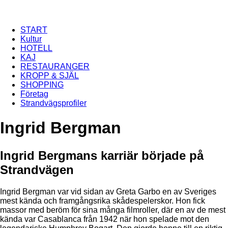
Hoppa till huvudinnehåll
START
Kultur
HOTELL
KAJ
RESTAURANGER
KROPP & SJÄL
SHOPPING
Företag
Strandvägsprofiler
Ingrid Bergman
Ingrid Bergmans karriär började på
Strandvägen
Ingrid Bergman var vid sidan av Greta Garbo en av Sveriges
mest kända och framgångsrika skådespelerskor. Hon fick
massor med beröm för sina många filmroller, där en av de mest
kända var Casablanca från 1942 när hon spelade mot den