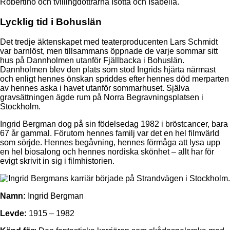
Robertino och tvillingdöttrarna Isotta och Isabella.
Lycklig tid i Bohuslän
Det tredje äktenskapet med teaterproducenten Lars Schmidt
var barnlöst, men tillsammans öppnade de varje sommar sitt
hus på Dannholmen utanför Fjällbacka i Bohuslän.
Dannholmen blev den plats som stod Ingrids hjärta närmast
och enligt hennes önskan spriddes efter hennes död merparten
av hennes aska i havet utanför sommarhuset. Själva
gravsättningen ägde rum på Norra Begravningsplatsen i
Stockholm.
Ingrid Bergman dog på sin födelsedag 1982 i bröstcancer, bara
67 år gammal. Förutom hennes familj var det en hel filmvärld
som sörjde. Hennes begåvning, hennes förmåga att lysa upp
en hel biosalong och hennes nordiska skönhet – allt har för
evigt skrivit in sig i filmhistorien.
Namn:
Ingrid Bergman
Levde:
1915 – 1982