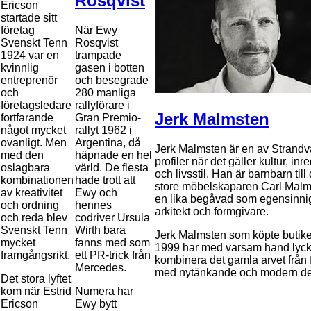
Rosqvist
Ericson
startade sitt
företag
När Ewy
Svenskt Tenn
Rosqvist
1924 var en
trampade
kvinnlig
gasen i botten
entreprenör
och besegrade
och
280 manliga
företagsledare
rallyförare i
Jerk Malmsten
fortfarande
Gran Premio-
något mycket
rallyt 1962 i
ovanligt. Men
Argentina, då
Jerk Malmsten är en av Strand
med den
häpnade en hel
profiler när det gäller kultur, inr
oslagbara
värld. De flesta
och livsstil. Han är barnbarn till
kombinationen
hade trott att
store möbelskaparen Carl Malm
av kreativitet
Ewy och
en lika begåvad som egensinni
och ordning
hennes
arkitekt och formgivare.
och reda blev
codriver Ursula
Svenskt Tenn
Wirth bara
Jerk Malmsten som köpte butik
mycket
fanns med som
1999 har med varsam hand lyck
framgångsrikt.
ett PR-trick från
kombinera det gamla arvet från f
Mercedes.
med nytänkande och modern d
Det stora lyftet
kom när Estrid
Numera har
Ericson
Ewy bytt