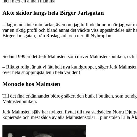
men med en annan mamma.
Åkte skidor längs hela Birger Jarlsgatan
– Jag minns inte min farfar, även om jag träffade honom när jag var 
var en riktig profil och bland annat det väckte viss uppståndelse när 
Birger Jarlsgatan, från Roslagstull och ner till Nybroplan.
Sedan 1999 är det Jerk Malmsten som driver Malmstensbutiken, och ha
– Riktigt roligt är att vi fått helt nya kundgrupper, säger Jerk Malmst
över heta shoppingställen i hela världen!
Monocle hos Malmsten
Till det fina erkännandet bidrog säkert den butik i butiken, som tren
Malmstenbutiken.
Jerk Malmsten själv har nyligen flyttat till nya stadsdelen Norra Djur
kopierade och mest sålda av alla Malmstenstolar – pinnstolen Lilla Å