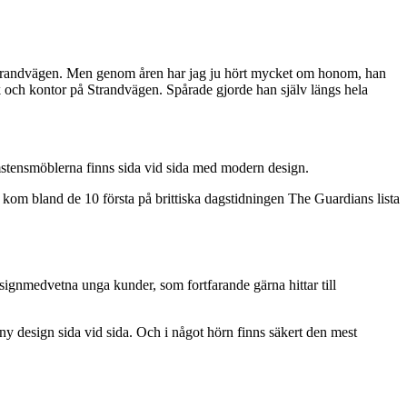
på Strandvägen. Men genom åren har jag ju hört mycket om honom, han
ik och kontor på Strandvägen. Spårade gjorde han själv längs hela
mstensmöblerna finns sida vid sida med modern design.
an kom bland de 10 första på brittiska dagstidningen The Guardians lista
signmedvetna unga kunder, som fortfarande gärna hittar till
ny design sida vid sida. Och i något hörn finns säkert den mest