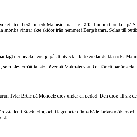
mycket liten, berättar Jerk Malmsten när jag träffar honom i butiken 
han snörika vintrar åkte skidor från hemmet i Bergshamra, Solna till but
r lagt ner mycket energi på att utveckla butiken där de klassiska Mal
en, som blev omåttligt stolt över att Malmstensbutiken för ett par år sed
dgurun Tyler Brûlé på Monocle drev under en period. Den drog till sig de
gårdsstaden i Stockholm, och i lägenheten finns både farfars möbler och 
land!