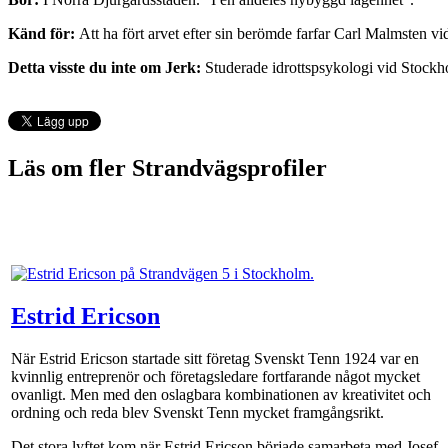
Känd för:
Att ha fört arvet efter sin berömde farfar Carl Malmsten v
Detta visste du inte om Jerk:
Studerade idrottspsykologi vid Stockh
Läs om fler Strandvägsprofiler
Estrid Ericson
När Estrid Ericson startade sitt företag Svenskt Tenn 1924 var en
kvinnlig entreprenör och företagsledare fortfarande något mycket
ovanligt. Men med den oslagbara kombinationen av kreativitet och
ordning och reda blev Svenskt Tenn mycket framgångsrikt.
Det stora lyftet kom när Estrid Ericson började samarbeta med Josef