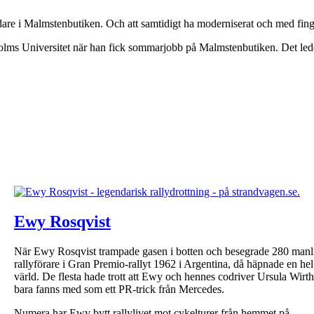
idare i Malmstenbutiken. Och att samtidigt ha moderniserat och med fi
olms Universitet när han fick sommarjobb på Malmstenbutiken. Det ledd
Ewy Rosqvist
När Ewy Rosqvist trampade gasen i botten och besegrade 280 manl
rallyförare i Gran Premio-rallyt 1962 i Argentina, då häpnade en hel
värld. De flesta hade trott att Ewy och hennes codriver Ursula Wirth
bara fanns med som ett PR-trick från Mercedes.
Numera har Ewy bytt rallylivet mot cykelturer från hemmet på