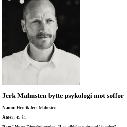
Jerk Malmsten bytte psykologi mot soffor
Namn:
Henrik Jerk Malmsten.
Ålder:
45 år.
Bor:
I Norra Djurgårdsstaden. "I en alldeles nybyggd lägenhet".