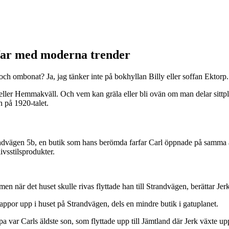
far med moderna trender
 och ombonat? Ja, jag tänker inte på bokhyllan Billy eller soffan Ektorp.
eller Hemmakväll. Och vem kan gräla eller bli ovän om man delar sittpl
 på 1920-talet.
ndvägen 5b, en butik som hans berömda farfar Carl öppnade på samma a
ivsstilsprodukter.
en när det huset skulle rivas flyttade han till Strandvägen, berättar Je
ppor upp i huset på Strandvägen, dels en mindre butik i gatuplanet.
 var Carls äldste son, som flyttade upp till Jämtland där Jerk växte u