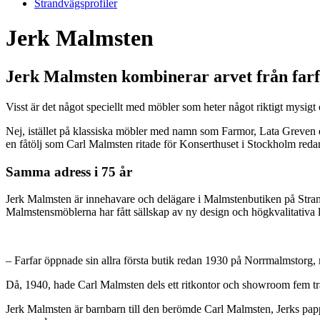
Strandvägsprofiler
Jerk Malmsten
Jerk Malmsten kombinerar arvet från far
Visst är det något speciellt med möbler som heter något riktigt mysigt
Nej, istället på klassiska möbler med namn som Farmor, Lata Greven 
en fåtölj som Carl Malmsten ritade för Konserthuset i Stockholm redan
Samma adress i 75 år
Jerk Malmsten är innehavare och delägare i Malmstenbutiken på Stra
Malmstensmöblerna har fått sällskap av ny design och högkvalitativa l
– Farfar öppnade sin allra första butik redan 1930 på Norrmalmstorg, m
Då, 1940, hade Carl Malmsten dels ett ritkontor och showroom fem tra
Jerk Malmsten är barnbarn till den berömde Carl Malmsten, Jerks pappa