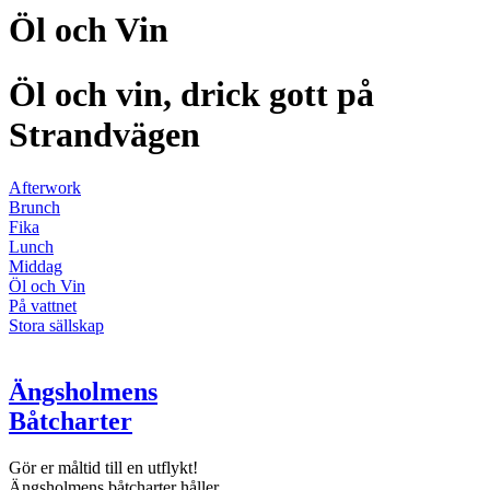
Öl och Vin
Öl och vin, drick gott på
Strandvägen
Afterwork
Brunch
Fika
Lunch
Middag
Öl och Vin
På vattnet
Stora sällskap
Ängsholmens
Båtcharter
Gör er måltid till en utflykt!
Ängsholmens båtcharter håller