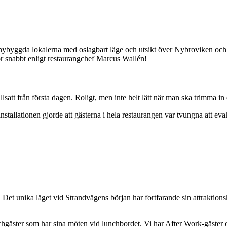
 nybyggda lokalerna med oslagbart läge och utsikt över Nybroviken och 
för snabbt enligt restaurangchef Marcus Wallén!
lsatt från första dagen. Roligt, men inte helt lätt när man ska trimma i
d installationen gjorde att gästerna i hela restaurangen var tvungna att eva
. Det unika läget vid Strandvägens början har fortfarande sin attraktion
hgäster som har sina möten vid lunchbordet. Vi har After Work-gäster o