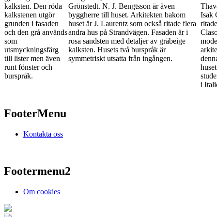
kalksten. Den röda
Grönstedt. N. J. Bengtsson är även
Thave
kalkstenen utgör
byggherre till huset. Arkitekten bakom
Isak
grunden i fasaden
huset är J. Laurentz som också ritade flera
ritad
och den grå används
andra hus på Strandvägen. Fasaden är i
Claso
som
rosa sandsten med detaljer av gråbeige
mode
utsmyckningsfärg
kalksten. Husets två burspråk är
arkit
till lister men även
symmetriskt utsatta från ingången.
denna
runt fönster och
huse
burspråk.
stude
i Ital
FooterMenu
Kontakta oss
Footermenu2
Om cookies