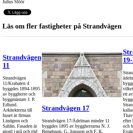
Julius Slöör
Läs om fler fastigheter på Strandvägen
St
Strandvägen
19-
11
Stra
Strandvägen
ädel
11/Krabaten 4
bygg
byggdes 1894-1895
vilket
av byggherre och
ett a
byggmästare J. P.
bygg
Edlund.
Stra
Strandvägen 17
Arkitekterna till
kalla
huset är firman
Thav
Lindgren och
Strandvägen 17/Ädelman mindre 11
efter
Sahlin. Fasaden är
byggdes 1895 av byggherrarna N. J.
och 
gjord i grå och röd
Bengtsson, G. Jonsson och F. K.
Eval