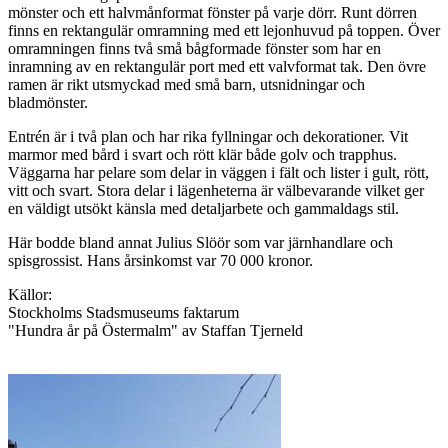
mönster och ett halvmånformat fönster på varje dörr. Runt dörren
finns en rektangulär omramning med ett lejonhuvud på toppen. Över
omramningen finns två små bågformade fönster som har en
inramning av en rektangulär port med ett valvformat tak. Den övre
ramen är rikt utsmyckad med små barn, utsnidningar och
bladmönster.
Entrén är i två plan och har rika fyllningar och dekorationer. Vit
marmor med bård i svart och rött klär både golv och trapphus.
Väggarna har pelare som delar in väggen i fält och lister i gult, rött,
vitt och svart. Stora delar i lägenheterna är välbevarande vilket ger
en väldigt utsökt känsla med detaljarbete och gammaldags stil.
Här bodde bland annat Julius Slöör som var järnhandlare och
spisgrossist. Hans årsinkomst var 70 000 kronor.
Källor:
Stockholms Stadsmuseums faktarum
"Hundra år på Östermalm" av Staffan Tjerneld