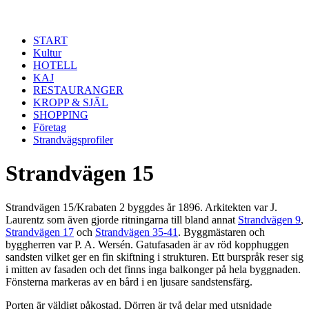
Hoppa till huvudinnehåll
START
Kultur
HOTELL
KAJ
RESTAURANGER
KROPP & SJÄL
SHOPPING
Företag
Strandvägsprofiler
Strandvägen 15
Strandvägen 15/Krabaten 2 byggdes år 1896. Arkitekten var J.
Laurentz som även gjorde ritningarna till bland annat
Strandvägen 9
,
Strandvägen 17
och
Strandvägen 35-41
. Byggmästaren och
byggherren var P. A. Wersén. Gatufasaden är av röd kopphuggen
sandsten vilket ger en fin skiftning i strukturen. Ett burspråk reser sig
i mitten av fasaden och det finns inga balkonger på hela byggnaden.
Fönsterna markeras av en bård i en ljusare sandstensfärg.
Porten är väldigt påkostad. Dörren är två delar med utsnidade