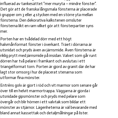
influerad av tankesättet ”mer muryta – mindre fönster”.
Det gör att de franska långsmala fönsterna är placerade
i grupper om 3 eller 4 stycken med en större yta mellan
fönsterna. Den dekorativa kalkstenen omsluter
fönsterna likt en ram vilket gör att fönsterpartier syns
mer.
Porten har en tvådelad dörr med ett högt
halvmånformat fönster i överkant. Träet i dörrarna är
utsnidat och pryds även av järnsmide. Även fönsterna är
riklig prytt med järnsmide på insidan. Valvet som går runt
dörren har två pelare i framkant och avslutas i ett
triangelformat torn. Porten är gjord av granit där de har
lagt stor omsorg i hur de placerat stenarna som
utformar fina mönster.
Entréns golv är gjort i röd och vit marmor som senare går
över till en helvit marmortrappa. Väggarna är gjorda i
utsnidade gipsmönster och pryds med pelare som
övergår och blir hörnen i ett valvtak som bildar ett
mönster av stjärnor. Lägenheterna är väl bevarande med
bland annat kassettak och detaljmålningar på lister.