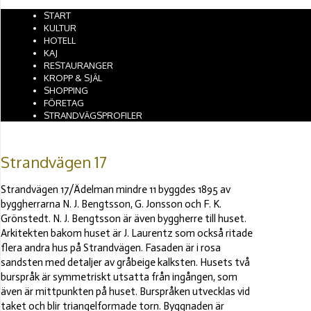
Hoppa till huvudinnehåll
START
KULTUR
HOTELL
KAJ
RESTAURANGER
KROPP & SJÄL
SHOPPING
FÖRETAG
STRANDVÄGSPROFILER
Strandvägen 17
Strandvägen 17/Ädelman mindre 11 byggdes 1895 av
byggherrarna N. J. Bengtsson, G. Jonsson och F. K.
Grönstedt. N. J. Bengtsson är även byggherre till huset.
Arkitekten bakom huset är J. Laurentz som också ritade
flera andra hus på Strandvägen. Fasaden är i rosa
sandsten med detaljer av gråbeige kalksten. Husets två
burspråk är symmetriskt utsatta från ingången, som
även är mittpunkten på huset. Burspråken utvecklas vid
taket och blir triangelformade torn. Byggnaden är