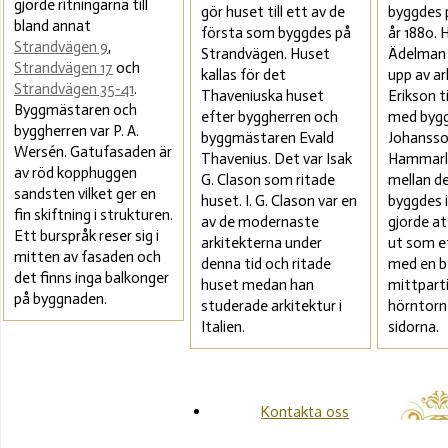
gjorde ritningarna till
gör huset till ett av de
byggdes 
bland annat
första som byggdes på
år 1880. 
Strandvägen 9
,
Strandvägen. Huset
Ädelman 
Strandvägen 17
och
kallas för det
upp av a
Strandvägen 35-41
.
Thaveniuska huset
Erikson 
Byggmästaren och
efter byggherren och
med byg
byggherren var P. A.
byggmästaren Evald
Johansso
Wersén. Gatufasaden är
Thavenius. Det var Isak
Hammarl
av röd kopphuggen
G. Clason som ritade
mellan de
sandsten vilket ger en
huset. I. G. Clason var en
byggdes i
fin skiftning i strukturen.
av de modernaste
gjorde at
Ett burspråk reser sig i
arkitekterna under
ut som e
mitten av fasaden och
denna tid och ritade
med en b
det finns inga balkonger
huset medan han
mittpart
på byggnaden.
studerade arkitektur i
hörntorn
Italien.
sidorna.
Kontakta oss