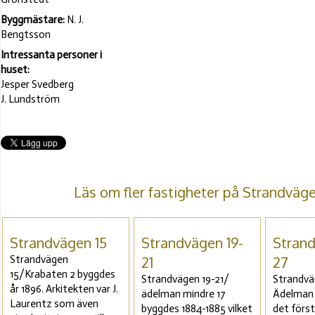
Byggmästare:
N. J.
Bengtsson
Intressanta personer i
huset:
Jesper Svedberg
J. Lundström
Läs om fler fastigheter på Strandväg
Strandvägen 15
Strandvägen 19-
Strand
Strandvägen
21
27
15/Krabaten 2 byggdes
Strandvägen 19-21/
Strandvä
år 1896. Arkitekten var J.
ädelman mindre 17
Ädelman 
Laurentz som även
byggdes 1884-1885 vilket
det förs