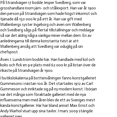
På Strandvägen 17 bodde Jesper Svedberg, som var
grosshandlare inom järn- och stålexport. Han var år 1900
den person på Strandvägen som hade högst inkomst och
tjänade då 150 000 kr på ett år. Han var gift med
Wallenbergs syster Ingeborg och även om Wallenberg
och Svedberg sågs på flertal tillställningar och middagar
så var det aldrig några vänliga miner mellan dem. En av
anledningarna till denna konstanta tvist är att
Wallenberg ansåg att Svedberg var oduglig på sin
chefspost.
Även J. Lundström bodde här. Han handlade med kol och
koks och fick en 9:e plats med 62 000 kr på listan över de
rikaste på Strandvägen år 1900.
I butikslokalerna på bottenvåningen fanns konstgalleriet
Gummesons i nästan 100 år. Det startades 1912 av Carl
Gummeson och inriktade sig på ny modern konst. I början
var det många som föraktade galleriet med de nya
influenserna men med åren blev de ett av Sveriges mest
kända konstgallerier. Här har bland annat Max Ernst och
Andy Warhol visat upp sina tavlor. I mars 2009 stängde
galleriet igen.