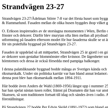
Strandvägen 23-27
Strandvägen 23-27/Ädelman Större 7-8 var det första huset som bygg
& Hammarlund. Fasaden mellan de olika husen byggdes ihop vilket gjor
O. Erikson inspirerades av de storslagna monumenten i Wien, Berlin o
fönster och dekorer. Därför blev murytan ofta liten mellan all prydna
utformning på fasaden eftersom modet för hur fasaderna skulle se ut än
för sin praktfulla byggnad på Strandvägen 23-27.
Fasaden är uppdelad så att mittpartiet, Strandvägen 25 är gjord i en gr
av dekorer som gestaltar blommönster eller kvinnor. De lägenheter som
hörntornen och dessa är också försedda med pampiga balkonger.
I denna palatsliknande byggnad bodde många av Sveriges kända och v
riksmarskalk. Under sin politiska karriär var han bland annat ledamo
denna post blev han riksmarskalk mellan 1894-1911.
Här bodde även Anders de Wahl (1869-1956) längst upp i nummer 25.
har han spelat nästan tusen roller, främst på Dramaten där han var an
Skansen, så som traditionen fortsatt till idag och sändes även i radi
föreställningar.
På Strandvägen 27 bodde Per Edvin Sköld (1891-1972) som bland annat 