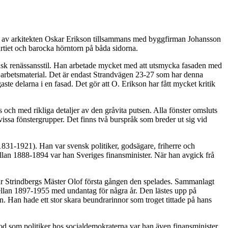
p av arkitekten Oskar Erikson tillsammans med byggfirman Johansson
rtiet och barocka hörntorn på båda sidorna.
ansk renässansstil. Han arbetade mycket med att utsmycka fasaden med
e arbetsmaterial. Det är endast Strandvägen 23-27 som har denna
ste delarna i en fasad. Det gör att O. Erikson har fått mycket kritik
s och med rikliga detaljer av den gråvita putsen. Alla fönster omsluts
issa fönstergrupper. Det finns två burspråk som breder ut sig vid
31-1921). Han var svensk politiker, godsägare, friherre och
llan 1888-1894 var han Sveriges finansminister. När han avgick frå
r Strindbergs Mäster Olof första gången den spelades. Sammanlagt
mellan 1897-1955 med undantag för några år. Den lästes upp på
n. Han hade ett stor skara beundrarinnor som troget tittade på hans
d som politiker hos socialdemokraterna var han även finansminister,