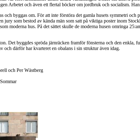
ngen Arbetet och även ett flertal böcker om jordbruk och socialism. Han 
 och byggas om. För att inte förstöra det gamla husets symmetri och pr
 en jury som bestod av kända män som satt på viktiga poster inom Stock
m moderna hus. På det sättet skulle de moderna husen omringa 25:an so
on. Det byggdes spröda järnräcken framför fönsterna och den enkla, fun
ch därför har kvarteret en obalans i sin struktur även idag.
rell och Per Wästberg
v Sommar