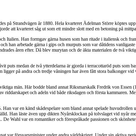
des på Strandvägen år 1880. Hela kvarteret Ädelman Större köptes up
de att kvarteret såg ut som ett mindre slott med en betoning på mittpa
ch Italien. Han formgav gärna husen som han ritade i italiensk och fr
d och han arbetade gärna i gips och murputs som var dåtidens vanligast
drades åren efter. Då blev murytan och de äkta materialen de två viktiga
åvit puts medan de två ytterdelarna är gjorda i terracottaröd puts som ba
 ligger på andra och tredje våningen har även fått stora balkonger vid v
iktiga män. Här bodde bland annat Riksmarskalk Fredrik von Essen (18
t av riddarskapet och adeln vid både riksdagen och första kammaren. Me
 Han var en känd skådespelare som bland annat spelade huvudrollen u
ställd. Han läste även upp dikten Nyårsklockan på tolvslaget vid nyår 
o. A. De Wahl var en romantiker och förespråkade passionen och skönhete
var försvarsminister under andra världskriget. Under sin aktiva perio