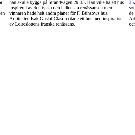
ör
han skulle bygga på Strandvägen 29-33. Han ville ha ett hus
35
inspirerat av den tyska och italienska renässansen men
som
 en
vinnaren hade helt andra planer för F. Bünsows hus.
de 
n
Arkitekten Isak Gustaf Clason ritade ett hus med inspiration
Ark
av Loireslottens franska renässans.
och