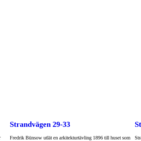
Strandvägen 29-33
S
r
Fredrik Bünsow utlät en arkitekturtävling 1896 till huset som
Str