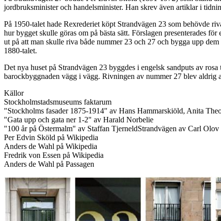
jordbruksminister och handelsminister. Han skrev även artiklar i tidni
På 1950-talet hade Rexrederiet köpt Strandvägen 23 som behövde rivas
hur bygget skulle göras om på bästa sätt. Förslagen presenterades för
ut på att man skulle riva både nummer 23 och 27 och bygga upp dem so
1880-talet.
Det nya huset på Strandvägen 23 byggdes i engelsk sandputs av rosa t
barockbyggnaden vägg i vägg. Rivningen av nummer 27 blev aldrig av o
Källor
Stockholmstadsmuseums faktarum
"Stockholms fasader 1875-1914" av Hans Hammarskiöld, Anita Theo
"Gata upp och gata ner 1-2" av Harald Norbelie
"100 år på Östermalm" av Staffan TjerneldStrandvägen av Carl Olo
Per Edvin Sköld på Wikipedia
Anders de Wahl på Wikipedia
Fredrik von Essen på Wikipedia
Anders de Wahl på Passagen