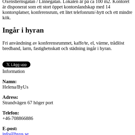
Oxenstiernsgatan / Linnégatan. Lokalen är på ca 100 m2. Kontoret
är disponerat som ett stort öppet kontorslandskap med 14
kontorsplatser, konferensrum, ett litet telefonrum/-hytt och ett mindre
kök.
Ingår i hyran
Fri användning av konferensrummet, kaffe/te, el, värme, trådlöst
bredband, larm, fastighetsskatt och städning ingår i hyran.
Information
Namn:
Helena/ByUs
Adress:
Strandvägen 67 höger port
Telefon:
+46-708866886
E-post:
info@byus.se