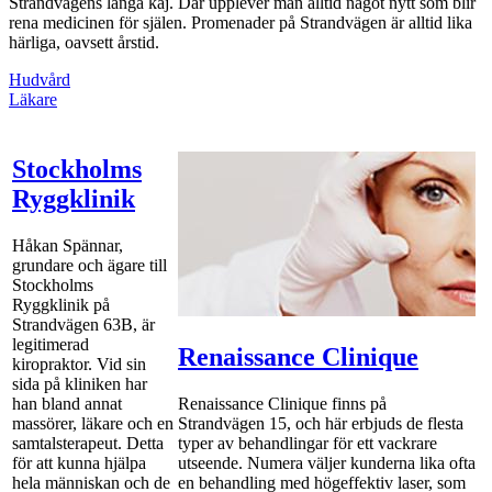
Strandvägens långa kaj. Där upplever man alltid något nytt som blir
rena medicinen för själen. Promenader på Strandvägen är alltid lika
härliga, oavsett årstid.
Hudvård
Läkare
Stockholms
Ryggklinik
Håkan Spännar,
grundare och ägare till
Stockholms
Ryggklinik på
Strandvägen 63B, är
legitimerad
Renaissance Clinique
kiropraktor. Vid sin
sida på kliniken har
han bland annat
Renaissance Clinique finns på
massörer, läkare och en
Strandvägen 15, och här erbjuds de flesta
samtalsterapeut. Detta
typer av behandlingar för ett vackrare
för att kunna hjälpa
utseende. Numera väljer kunderna lika ofta
hela människan och de
en behandling med högeffektiv laser, som