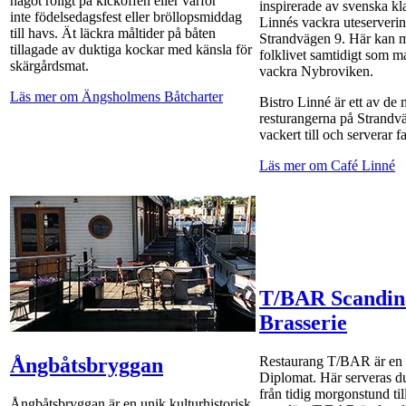
något roligt på kickoffen eller varför
inspirerade av svenska kl
inte födelsedagsfest eller bröllopsmiddag
Linnés vackra uteserveri
till havs. Ät läckra måltider på båten
Strandvägen 9. Här kan 
tillagade av duktiga kockar med känsla för
folklivet samtidigt som m
skärgårdsmat.
vackra Nybroviken.
Läs mer om Ängsholmens Båtcharter
Bistro Linné är ett av de
resturangerna på Strandvä
vackert till och serverar f
Läs mer om Café Linné
T/BAR Scandin
Brasserie
Restaurang T/BAR är en 
Ångbåtsbryggan
Diplomat. Här serveras du
från tidig morgonstund til
Ångbåtsbryggan är en unik kulturhistorisk