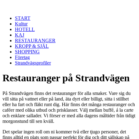
Hoppa till huvudinnehåll
START
Kultur
HOTELL
KAJ
RESTAURANGER
KROPP & SJÄL
SHOPPING
Företag
Strandvägsprofiler
Restauranger på Strandvägen
På Strandvägen finns det restauranger för alla smaker. Vare sig du
vill sitta på vattnet eller på land, äta dyrt eller billigt, sitta i stillhet
eller ha fart och fläkt runt dig. Här finns det många restauranger och
caféer med olika utbud och prisklasser. Välj mellan buffé, á la carte
och enklare sallader. Vi förser er med alla dagens måltider från tidigt
morgonstund till sen kväll.
Det spelar ingen roll om ni kommer två eller tjugo personer, det
finns alltid en plats som passar perfekt för dig och ditt sällskap på