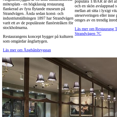
populära T/BAR är det al
mötesplats - en högklassig restaurang
och en skön avslappnad s
flankerad av fyra flytande museum på
mellan att sitta i lyxigt v
Strandvägen. Ända sedan konst- och
uteserveringen eller inn
industriutställningen 1897 har Strandvägen
omges av en trendig inre
varit ett av de populäraste flanörstråken för
stockholmarna.
Läs mer om Restaurang
Strandvägen 7C
Restaurangens koncept bygger på kulturen
som omgärdar ångfartygen.
Läs mer om Ångbåtsbryggan