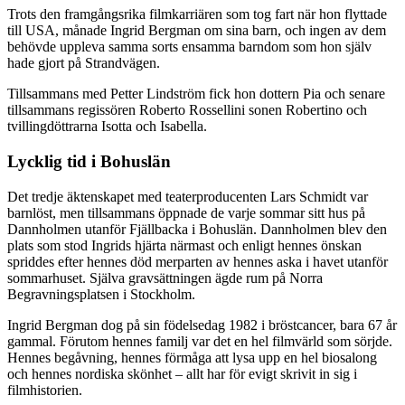
Trots den framgångsrika filmkarriären som tog fart när hon flyttade
till USA, månade Ingrid Bergman om sina barn, och ingen av dem
behövde uppleva samma sorts ensamma barndom som hon själv
hade gjort på Strandvägen.
Tillsammans med Petter Lindström fick hon dottern Pia och senare
tillsammans regissören Roberto Rossellini sonen Robertino och
tvillingdöttrarna Isotta och Isabella.
Lycklig tid i Bohuslän
Det tredje äktenskapet med teaterproducenten Lars Schmidt var
barnlöst, men tillsammans öppnade de varje sommar sitt hus på
Dannholmen utanför Fjällbacka i Bohuslän. Dannholmen blev den
plats som stod Ingrids hjärta närmast och enligt hennes önskan
spriddes efter hennes död merparten av hennes aska i havet utanför
sommarhuset. Själva gravsättningen ägde rum på Norra
Begravningsplatsen i Stockholm.
Ingrid Bergman dog på sin födelsedag 1982 i bröstcancer, bara 67 år
gammal. Förutom hennes familj var det en hel filmvärld som sörjde.
Hennes begåvning, hennes förmåga att lysa upp en hel biosalong
och hennes nordiska skönhet – allt har för evigt skrivit in sig i
filmhistorien.