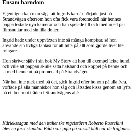
Ensam barndom
Egentligen kan man säga att Ingrids karriär började just på
Strandvägen eftersom hon ofta fick vara fotomodell när hennes
pappa testade nya kameror och han spelade till och med in ett par
filmsnuttar med sin lilla dotter.
Ingrid hade under uppväxten inte så många kompisar, så hon
använde sin livliga fantasi för att hitta på allt som gjorde livet lite
roligare.
Hon skriver själv i sin bok My Story att hon till exempel lekte hund,
och ville att pappan skulle sätta halsband och koppel på henne och
ta med henne ut på promenad på Strandvägen.
När han inte gick med på det, gick Ingrid efter honom på alla fyra,
voffade på alla människor hon såg och låtsades kissa genom att lyfta
på ett ben mot träden i Strandvägens allé.
Kärlekssagan med den italienske regeissören Roberto Rossellini
blev en först skandal. Båda var gifta på varsitt håll när de träffades.