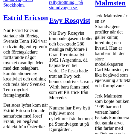
Malmsten
Jerk Malmsten är
Estrid Ericson
Ewy Rosqvist
en av
Strandvägens
När Estrid Ericson
profiler när det
När Ewy Rosqvist
startade sitt företag
gäller kultur,
trampade gasen i botten
Svenskt Tenn 1924 var
inredning och
och besegrade 280
en kvinnlig entreprenör
livsstil. Han är
manliga rallyförare i
och företagsledare
barnbarn till den
Gran Premio-rallyt
fortfarande något
store
1962 i Argentina, då
mycket ovanligt. Men
möbelskaparen
häpnade en hel
med den oslagbara
Carl Malmsten, en
värld. De flesta hade
kombinationen av
lika begåvad som
trott att Ewy och
kreativitet och ordning
egensinnig arkitekt
hennes codriver Ursula
och reda blev Svenskt
och formgivare.
Wirth bara fanns med
Tenn mycket
som ett PR-trick från
framgångsrikt.
Jerk Malmsten
Mercedes.
som köpte butiken
Det stora lyftet kom när
1999 har med
Numera har Ewy bytt
Estrid Ericson började
varsam hand
rallylivet mot
samarbeta med Josef
lyckats kombinera
cykelturer från hemmet
Frank, en begåvad
det gamla arvet
på Strandvägen ut på
arkitekt från Österrike.
från farfar med
Djurgården.
nytänkande och