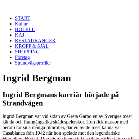
Hoppa till huvudinnehåll
START
Kultur
HOTELL
KAJ
RESTAURANGER
KROPP & SJÄL
SHOPPING
Företag
Strandvägsprofiler
Ingrid Bergman
Ingrid Bergmans karriär började på
Strandvägen
Ingrid Bergman var vid sidan av Greta Garbo en av Sveriges mest
kända och framgångsrika skådespelerskor. Hon fick massor med
beröm för sina många filmroller, där en av de mest kända var
Casablanca från 1942 när hon spelade mot den legendariske
Humphrey Bogart. Den gjorde henne till en riktig världsstjärna och