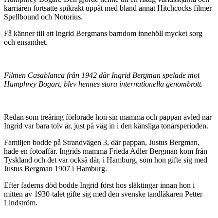
karriären fortsatte spikrakt uppåt med bland annat Hitchcocks filmer
Spellbound och Notorius.
Få känner till att Ingrid Bergmans barndom innehöll mycket sorg
och ensamhet.
Filmen Casablanca från 1942 där Ingrid Bergman spelade mot
Humphrey Bogart, blev hennes stora internationella genombrott.
Redan som treåring förlorade hon sin mamma och pappan avled när
Ingrid var bara tolv år, just på väg in i den känsliga tonårsperioden.
Familjen bodde på Strandvägen 3, där pappan, Justus Bergman,
hade en fotoaffär. Ingrids mamma Frieda Adler Bergman kom från
Tyskland och det var också där, i Hamburg, som hon gifte sig med
Justus Bergman 1907 i Hamburg.
Efter faderns död bodde Ingrid först hos släktingar innan hon i
mitten av 1930-talet gifte sig med den svenske tandläkaren Petter
Lindström.