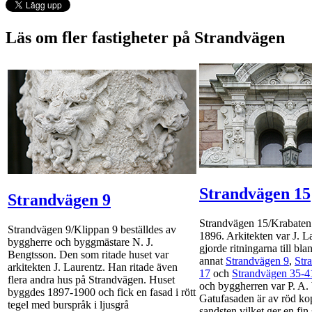
Läs om fler fastigheter på Strandvägen
Strandvägen 15
Strandvägen 9
Strandvägen 15/Krabaten
Strandvägen 9/Klippan 9 beställdes av
1896. Arkitekten var J. 
byggherre och byggmästare N. J.
gjorde ritningarna till bla
Bengtsson. Den som ritade huset var
annat
Strandvägen 9
,
Str
arkitekten J. Laurentz. Han ritade även
17
och
Strandvägen 35-4
flera andra hus på Strandvägen. Huset
och byggherren var P. A.
byggdes 1897-1900 och fick en fasad i rött
Gatufasaden är av röd k
tegel med burspråk i ljusgrå
sandsten vilket ger en fin 