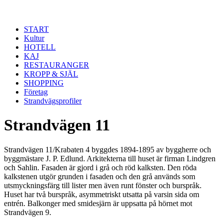
Hoppa till huvudinnehåll
START
Kultur
HOTELL
KAJ
RESTAURANGER
KROPP & SJÄL
SHOPPING
Företag
Strandvägsprofiler
Strandvägen 11
Strandvägen 11/Krabaten 4 byggdes 1894-1895 av byggherre och
byggmästare J. P. Edlund. Arkitekterna till huset är firman Lindgren
och Sahlin. Fasaden är gjord i grå och röd kalksten. Den röda
kalkstenen utgör grunden i fasaden och den grå används som
utsmyckningsfärg till lister men även runt fönster och burspråk.
Huset har två burspråk, asymmetriskt utsatta på varsin sida om
entrén. Balkonger med smidesjärn är uppsatta på hörnet mot
Strandvägen 9.