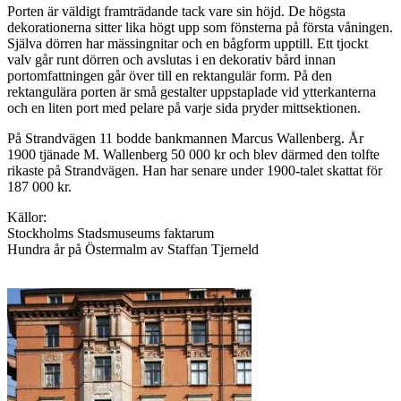
Porten är väldigt framträdande tack vare sin höjd. De högsta
dekorationerna sitter lika högt upp som fönsterna på första våningen.
Själva dörren har mässingnitar och en bågform upptill. Ett tjockt
valv går runt dörren och avslutas i en dekorativ bård innan
portomfattningen går över till en rektangulär form. På den
rektangulära porten är små gestalter uppstaplade vid ytterkanterna
och en liten port med pelare på varje sida pryder mittsektionen.
På Strandvägen 11 bodde bankmannen Marcus Wallenberg. År
1900 tjänade M. Wallenberg 50 000 kr och blev därmed den tolfte
rikaste på Strandvägen. Han har senare under 1900-talet skattat för
187 000 kr.
Källor:
Stockholms Stadsmuseums faktarum
Hundra år på Östermalm av Staffan Tjerneld