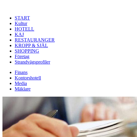
Hoppa till huvudinnehåll
START
Kultur
HOTELL
KAJ
RESTAURANGER
KROPP & SJÄL
SHOPPING
Företag
Strandvägsprofiler
Finans
Kontorshotell
Media
Mäklare