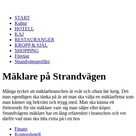
Hoppa till huvudinnehåll
START
Kultur
HOTELL
KAJ
RESTAURANGER
KROPP & SJÄL
SHOPPING
Företag
Strandvägsprofiler
Mäklare på Strandvägen
Många tycker att mäklarbranschen är svår och oftast lite lurig. Det
man egentligen ska tänka på är att man ska välja en mäklarfirma som
man känner sig bekväm och trygg med. Man ska känna ett
förtroende för sin mäklare vare sig man säljer eller köper.
Strandvägens mäklare har en lång erfarenhet i branschen och vet
därför vad man ska titta extra på i en bos
Finans
Kontorshotell