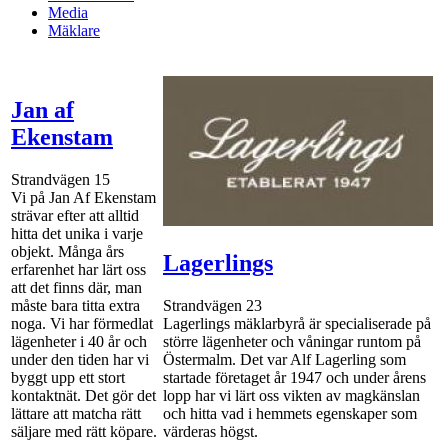
Media
Mäklare
Jan af
Ekenstam
Strandvägen 15
Vi på Jan Af Ekenstam
strävar efter att alltid
hitta det unika i varje
objekt. Många års
Lagerlings
erfarenhet har lärt oss
att det finns där, man
måste bara titta extra
Strandvägen 23
noga. Vi har förmedlat
Lagerlings mäklarbyrå är specialiserade på
lägenheter i 40 år och
större lägenheter och våningar runtom på
under den tiden har vi
Östermalm. Det var Alf Lagerling som
byggt upp ett stort
startade företaget år 1947 och under årens
kontaktnät. Det gör det
lopp har vi lärt oss vikten av magkänslan
lättare att matcha rätt
och hitta vad i hemmets egenskaper som
säljare med rätt köpare.
värderas högst.