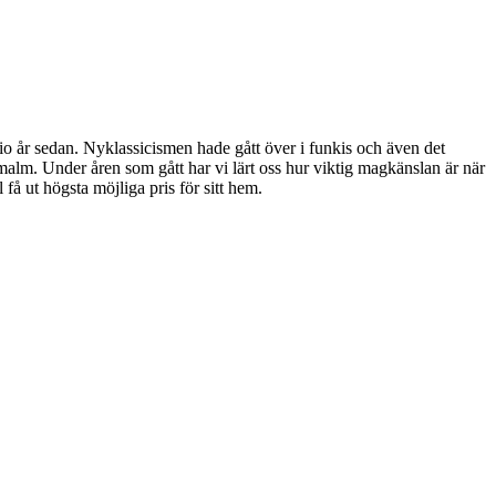
io år sedan. Nyklassicismen hade gått över i funkis och även det
ermalm. Under åren som gått har vi lärt oss hur viktig magkänslan är när
å ut högsta möjliga pris för sitt hem.