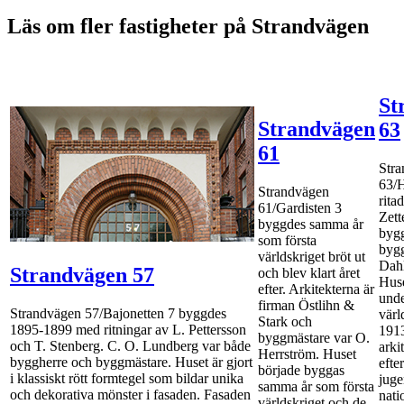
Läs om fler fastigheter på Strandvägen
St
Strandvägen
63
61
Str
63/H
Strandvägen
rita
61/Gardisten 3
Zett
byggdes samma år
byg
som första
bygg
världskriget bröt ut
Dahl
Strandvägen 57
och blev klart året
Huse
efter. Arkitekterna är
unde
firman Östlihn &
Strandvägen 57/Bajonetten 7 byggdes
värl
Stark och
1895-1899 med ritningar av L. Pettersson
191
byggmästare var O.
och T. Stenberg. C. O. Lundberg var både
arki
Herrström. Huset
byggherre och byggmästare. Huset är gjort
efte
började byggas
i klassiskt rött formtegel som bildar unika
juge
samma år som första
och dekorativa mönster i fasaden. Fasaden
nati
världskriget och de