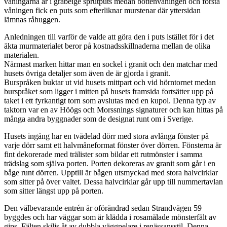
våningarna är i gråbeige sprutputs medan bottenvåningen och första
våningen fick en puts som efterliknar murstenar där yttersidan
lämnas råhuggen.
Anledningen till varför de valde att göra den i puts istället för i det
äkta murmaterialet beror på kostnadsskillnaderna mellan de olika
materialen.
Närmast marken hittar man en sockel i granit och den matchar med
husets övriga detaljer som även de är gjorda i granit.
Burspråken buktar ut vid husets mittpart och vid hörntornet medan
burspråket som ligger i mitten på husets framsida fortsätter upp på
taket i ett fyrkantigt torn som avslutas med en kupol. Denna typ av
taktorn var en av Höögs och Morssnings signaturer och kan hittas på
många andra byggnader som de designat runt om i Sverige.
Husets ingång har en tvådelad dörr med stora avlånga fönster på
varje dörr samt ett halvmåneformat fönster över dörren. Fönsterna är
fint dekorerade med trälister som bildar ett rutmönster i samma
trädslag som själva porten. Porten dekoreras av granit som går i en
båge runt dörren. Upptill är bågen utsmyckad med stora halvcirklar
som sitter på över valtet. Dessa halvcirklar går upp till nummertavlan
som sitter längst upp på porten.
Den välbevarande entrén är oförändrad sedan Strandvägen 59
byggdes och har väggar som är klädda i rosamålade mönsterfält av
gips. Fälten skiljs åt av dubbla väggpelare i renässansstil. Denna