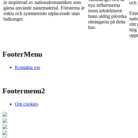
är inspirerad av nationalromantiken som
och
nya influenserna
gärna använde naturmaterial. Fönsterna är
inom arkitekturen
Fasa
enkla och symmetriskt utplacerade utan
hann aldrig påverka
nati
balkonger.
ritningarna på detta
rött
hus.
hög 
uppti
FooterMenu
Kontakta oss
Footermenu2
Om cookies