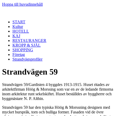
Hoppa till huvudinnehåll
START
Kultur
HOTELL
KAJ
RESTAURANGER
KROPP & SJÄL
SHOPPING
Företag
Strandvägsprofiler
Strandvägen 59
Strandvägen 59/Gardisten 4 byggdes 1913-1915. Huset ritades av
arkitektfirman Höög & Morssing som var en av de ledande firmorna
inom arkitektur runt sekelskiftet. Huset beställdes av byggherre och
byggmästare N. P. Althin.
Strandvägen 59 har den typiska Höög & Morssning designen med
mycket burspråk, torn och bulliga former. Fasaden vid de övre