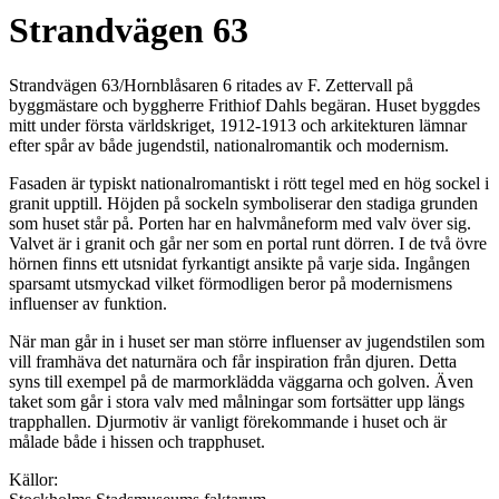
Strandvägen 63
Strandvägen 63/Hornblåsaren 6 ritades av F. Zettervall på
byggmästare och byggherre Frithiof Dahls begäran. Huset byggdes
mitt under första världskriget, 1912-1913 och arkitekturen lämnar
efter spår av både jugendstil, nationalromantik och modernism.
Fasaden är typiskt nationalromantiskt i rött tegel med en hög sockel i
granit upptill. Höjden på sockeln symboliserar den stadiga grunden
som huset står på. Porten har en halvmåneform med valv över sig.
Valvet är i granit och går ner som en portal runt dörren. I de två övre
hörnen finns ett utsnidat fyrkantigt ansikte på varje sida. Ingången
sparsamt utsmyckad vilket förmodligen beror på modernismens
influenser av funktion.
När man går in i huset ser man större influenser av jugendstilen som
vill framhäva det naturnära och får inspiration från djuren. Detta
syns till exempel på de marmorklädda väggarna och golven. Även
taket som går i stora valv med målningar som fortsätter upp längs
trapphallen. Djurmotiv är vanligt förekommande i huset och är
målade både i hissen och trapphuset.
Källor: