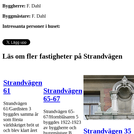
Byggherre:
F. Dahl
Byggmästare:
F. Dahl
Intressanta personer i huset:
Läs om fler fastigheter på Strandvägen
Strandvägen
61
Strandvägen
65-67
Strandvägen
61/Gardisten 3
Strandvägen 65-
byggdes samma år
67/Hornblåsaren 5
som första
byggdes 1922-1923
världskriget bröt ut
av byggherre och
Strandvägen 35
och blev klart året
byggmästare B.