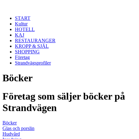
Hoppa till huvudinnehåll
START
Kultur
HOTELL
KAJ
RESTAURANGER
KROPP & SJÄL
SHOPPING
Företag
Strandvägsprofiler
Böcker
Företag som säljer böcker på
Strandvägen
Böcker
Glas och porslin
Hudvård