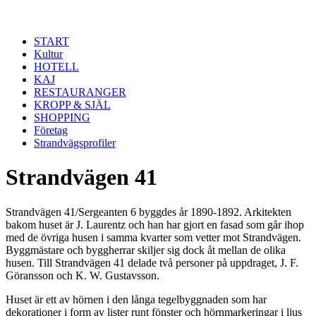
Hoppa till huvudinnehåll
START
Kultur
HOTELL
KAJ
RESTAURANGER
KROPP & SJÄL
SHOPPING
Företag
Strandvägsprofiler
Strandvägen 41
Strandvägen 41/Sergeanten 6 byggdes år 1890-1892. Arkitekten
bakom huset är J. Laurentz och han har gjort en fasad som går ihop
med de övriga husen i samma kvarter som vetter mot Strandvägen.
Byggmästare och byggherrar skiljer sig dock åt mellan de olika
husen. Till Strandvägen 41 delade två personer på uppdraget, J. F.
Göransson och K. W. Gustavsson.
Huset är ett av hörnen i den långa tegelbyggnaden som har
dekorationer i form av lister runt fönster och hörnmarkeringar i ljus