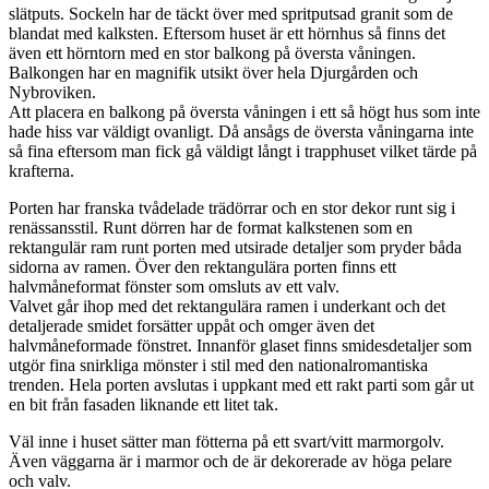
slätputs. Sockeln har de täckt över med spritputsad granit som de
blandat med kalksten. Eftersom huset är ett hörnhus så finns det
även ett hörntorn med en stor balkong på översta våningen.
Balkongen har en magnifik utsikt över hela Djurgården och
Nybroviken.
Att placera en balkong på översta våningen i ett så högt hus som inte
hade hiss var väldigt ovanligt. Då ansågs de översta våningarna inte
så fina eftersom man fick gå väldigt långt i trapphuset vilket tärde på
krafterna.
Porten har franska tvådelade trädörrar och en stor dekor runt sig i
renässansstil. Runt dörren har de format kalkstenen som en
rektangulär ram runt porten med utsirade detaljer som pryder båda
sidorna av ramen. Över den rektangulära porten finns ett
halvmåneformat fönster som omsluts av ett valv.
Valvet går ihop med det rektangulära ramen i underkant och det
detaljerade smidet forsätter uppåt och omger även det
halvmåneformade fönstret. Innanför glaset finns smidesdetaljer som
utgör fina snirkliga mönster i stil med den nationalromantiska
trenden. Hela porten avslutas i uppkant med ett rakt parti som går ut
en bit från fasaden liknande ett litet tak.
Väl inne i huset sätter man fötterna på ett svart/vitt marmorgolv.
Även väggarna är i marmor och de är dekorerade av höga pelare
och valv.