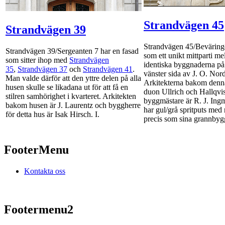
Strandvägen 45
Strandvägen 39
Strandvägen 45/Beväringe
Strandvägen 39/Sergeanten 7 har en fasad
som ett unikt mittparti me
som sitter ihop med
Strandvägen
identiska byggnaderna på
35
,
Strandvägen 37
och
Strandvägen 41
.
vänster sida av J. O. Nor
Man valde därför att den yttre delen på alla
Arkitekterna bakom denn
husen skulle se likadana ut för att få en
duon Ullrich och Hallqvi
stilren samhörighet i kvarteret. Arkitekten
byggmästare är R. J. Ing
bakom husen är J. Laurentz och byggherre
har gul/grå spritputs med r
för detta hus är Isak Hirsch. I.
precis som sina grannbyg
FooterMenu
Kontakta oss
Footermenu2